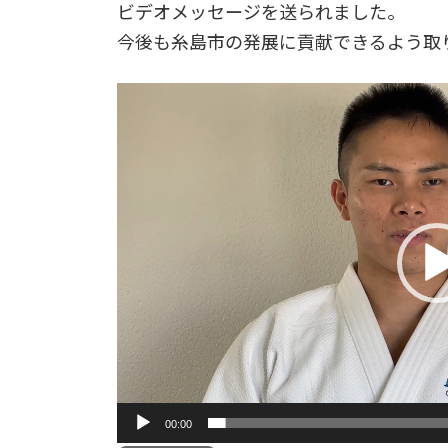
ビデオメッセージを送られました。
今後も糸島市の発展に貢献できるよう取
動
画
プ
レ
ー
ヤ
ー
00:00