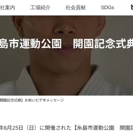
会社案内
工場紹介
社会貢献
SDGs
島市運動公園 開園記念式
開園記念式典】お祝いビデオメッセージ
3年6月25日（日）に開催された【糸島市運動公園 開