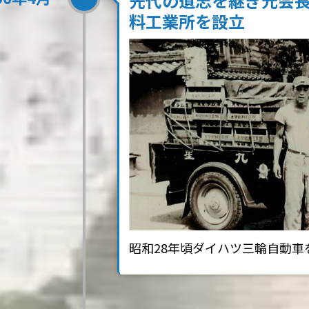
先代の遺志を継ぎ元会長
料工業所を設立
昭和28年頃ダイハツ三輪自動車を