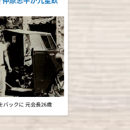
 仲原志平が九星飲
バックに 元会長26歳