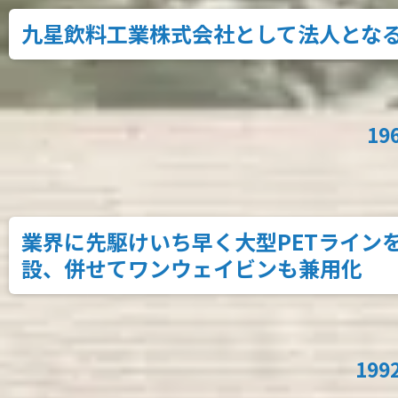
九星飲料工業株式会社として法人とな
19
業界に先駆けいち早く大型PETライン
設、併せてワンウェイビンも兼用化
199