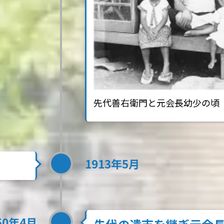
先代善右衛門と元会長幼少の頃
1913年5月
50年4月